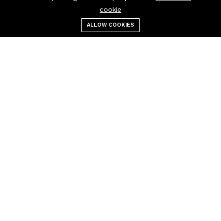
cookie
ALLOW COOKIES
Menu
Categories
Tìm kiếm
Giỏ hàng
Liên hệ
Liên kết nhanh
Đường dây nóng 24/7
Điều khoản sử dụng
0908850388
Điều khoản và quy định
Chính sách hoàn hàng
FAQs
sales@esoft84.com
404 Page